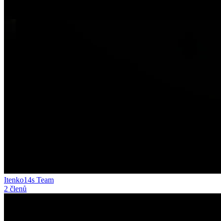
Itenko14s Team
2 členů