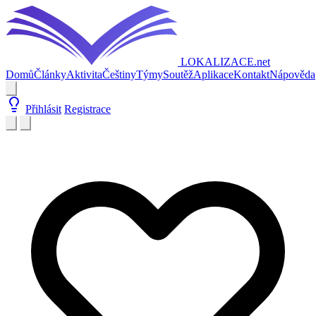
LOKALIZACE
.net
Domů
Články
Aktivita
Češtiny
Týmy
Soutěž
Aplikace
Kontakt
Nápověda
Přihlásit
Registrace