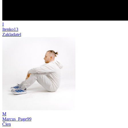
I
Itenko13
Zakladatel
M
Marcus_Page99
Člen