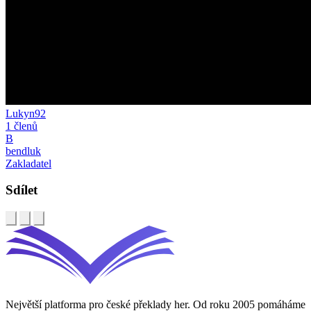
Lukyn92
1 členů
B
bendluk
Zakladatel
Sdílet
Největší platforma pro české překlady her. Od roku 2005 pomáháme