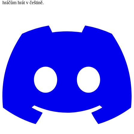
hráčům hrát v češtině.