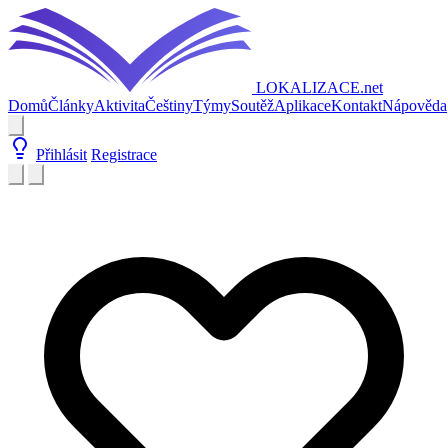
LOKALIZACE
.net
Domů
Články
Aktivita
Češtiny
Týmy
Soutěž
Aplikace
Kontakt
Nápověda
Přihlásit
Registrace