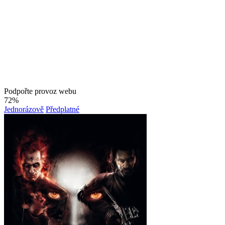
Podpořte provoz webu
72%
Jednorázově
Předplatné