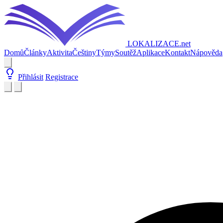
LOKALIZACE
.net
Domů
Články
Aktivita
Češtiny
Týmy
Soutěž
Aplikace
Kontakt
Nápověda
Přihlásit
Registrace