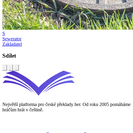
S
Sewerator
Zakladatel
Sdílet
Největší platforma pro české překlady her. Od roku 2005 pomáháme
hráčům hrát v češtině.