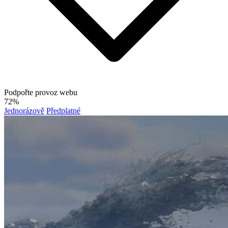
Podpořte provoz webu
72%
Jednorázově
Předplatné