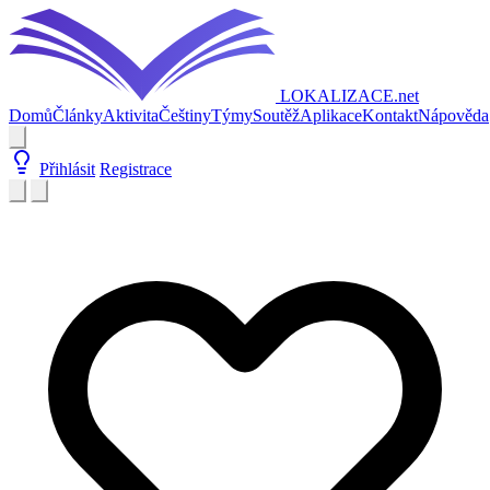
LOKALIZACE
.net
Domů
Články
Aktivita
Češtiny
Týmy
Soutěž
Aplikace
Kontakt
Nápověda
Přihlásit
Registrace