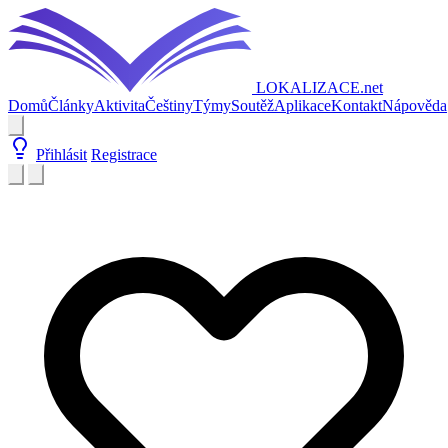
LOKALIZACE
.net
Domů
Články
Aktivita
Češtiny
Týmy
Soutěž
Aplikace
Kontakt
Nápověda
Přihlásit
Registrace