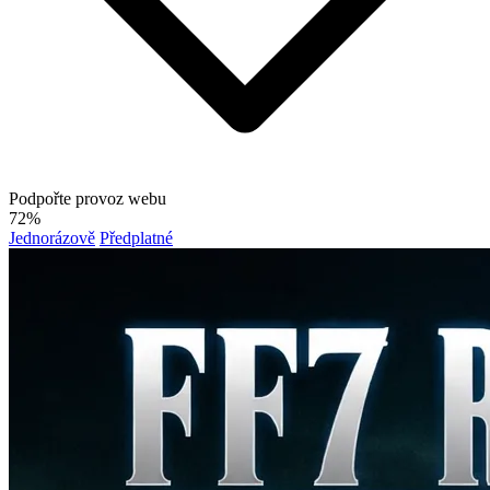
Podpořte provoz webu
72%
Jednorázově
Předplatné