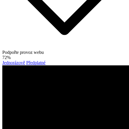
Podpořte provoz webu
72%
Jednorázově
Předplatné