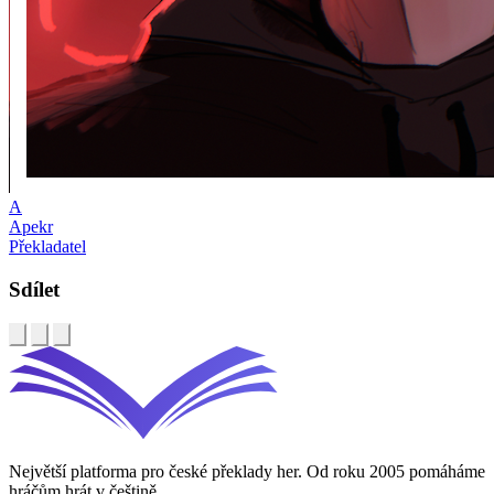
A
Apekr
Překladatel
Sdílet
Největší platforma pro české překlady her. Od roku 2005 pomáháme
hráčům hrát v češtině.