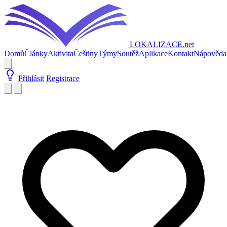
LOKALIZACE
.net
Domů
Články
Aktivita
Češtiny
Týmy
Soutěž
Aplikace
Kontakt
Nápověda
Přihlásit
Registrace