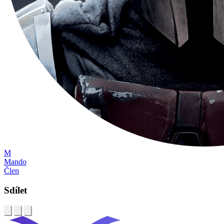
M
Mando
Člen
Sdílet