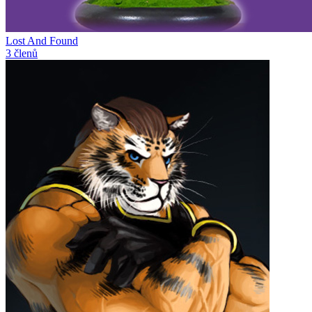
Lost And Found
3 členů