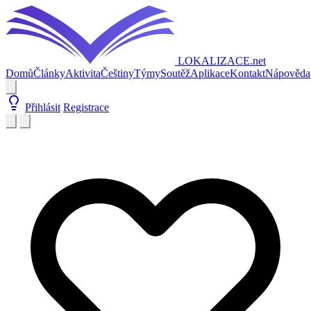
LOKALIZACE
.net
Domů
Články
Aktivita
Češtiny
Týmy
Soutěž
Aplikace
Kontakt
Nápověda
Přihlásit
Registrace