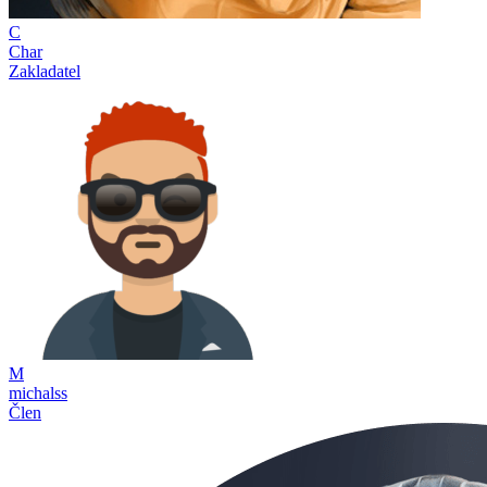
C
Char
Zakladatel
M
michalss
Člen