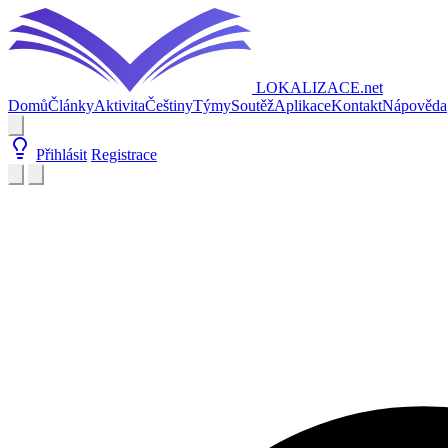
LOKALIZACE
.net
Domů
Články
Aktivita
Češtiny
Týmy
Soutěž
Aplikace
Kontakt
Nápověda
Přihlásit
Registrace