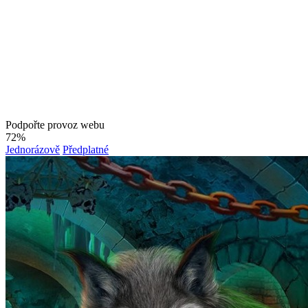
Podpořte provoz webu
72%
Jednorázově
Předplatné