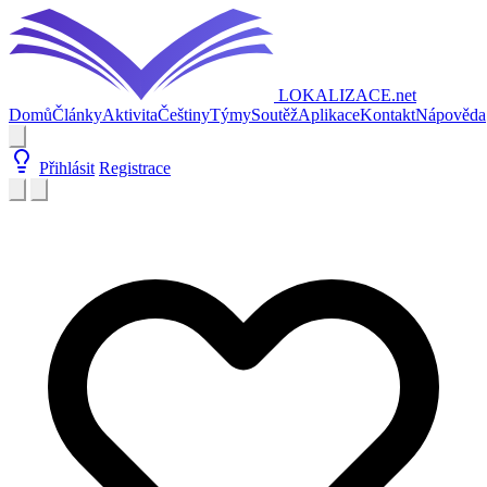
LOKALIZACE
.net
Domů
Články
Aktivita
Češtiny
Týmy
Soutěž
Aplikace
Kontakt
Nápověda
Přihlásit
Registrace