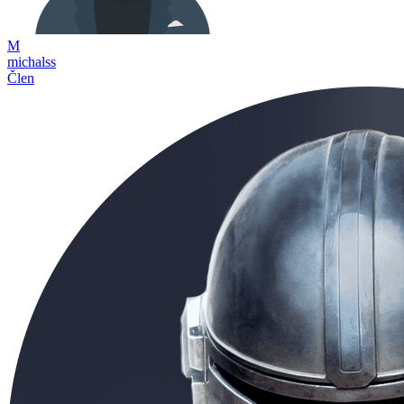
M
michalss
Člen