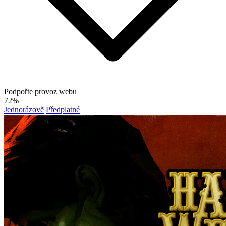
Podpořte provoz webu
72%
Jednorázově
Předplatné