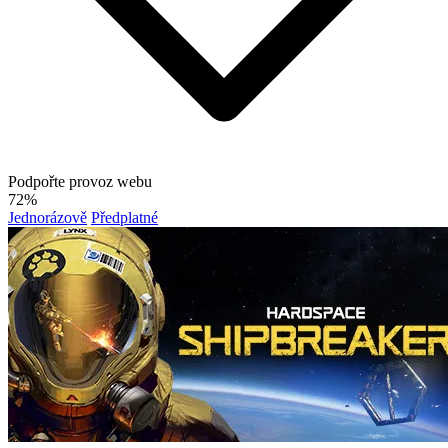
Podpořte provoz webu
72%
Jednorázově
Předplatné