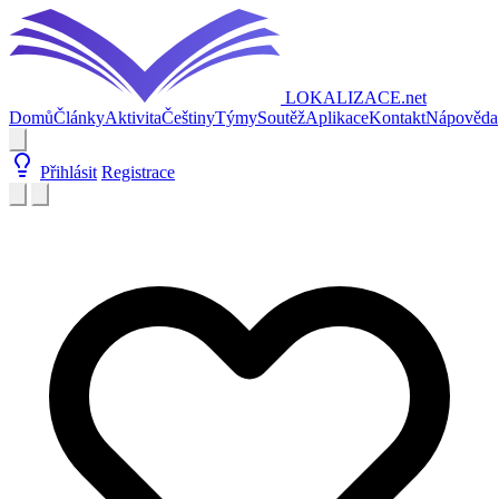
LOKALIZACE
.net
Domů
Články
Aktivita
Češtiny
Týmy
Soutěž
Aplikace
Kontakt
Nápověda
Přihlásit
Registrace