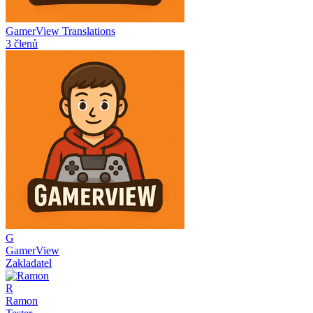
GamerView Translations
3 členů
G
GamerView
Zakladatel
R
Ramon