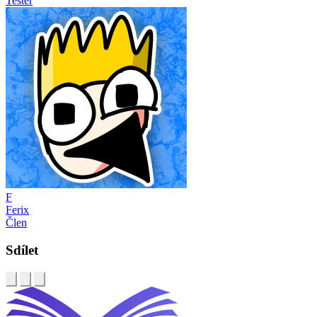
Tester
F
Ferix
Člen
Sdílet