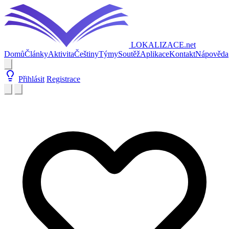
LOKALIZACE
.net
Domů
Články
Aktivita
Češtiny
Týmy
Soutěž
Aplikace
Kontakt
Nápověda
Přihlásit
Registrace