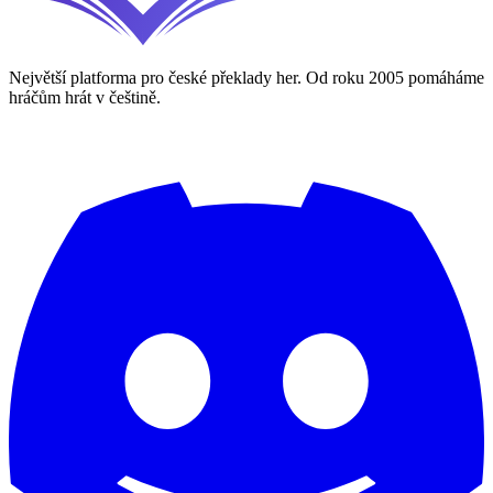
Největší platforma pro české překlady her. Od roku 2005 pomáháme
hráčům hrát v češtině.