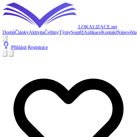
LOKALIZACE
.net
Domů
Články
Aktivita
Češtiny
Týmy
Soutěž
Aplikace
Kontakt
Nápověda
Přihlásit
Registrace