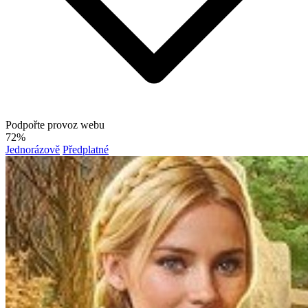
Podpořte provoz webu
72%
Jednorázově
Předplatné