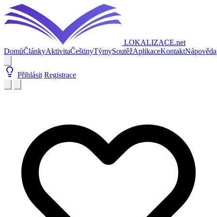
LOKALIZACE
.net
Domů
Články
Aktivita
Češtiny
Týmy
Soutěž
Aplikace
Kontakt
Nápověda
Přihlásit
Registrace