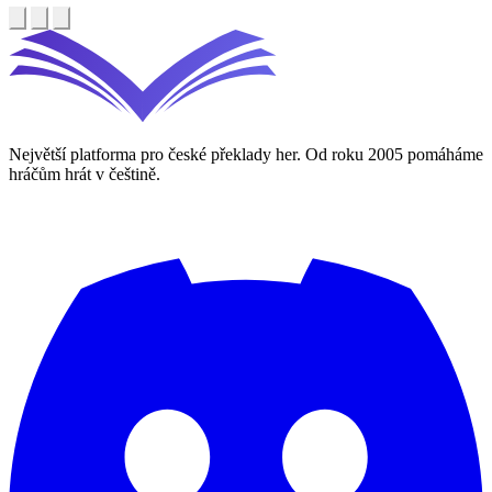
Největší platforma pro české překlady her. Od roku 2005 pomáháme
hráčům hrát v češtině.