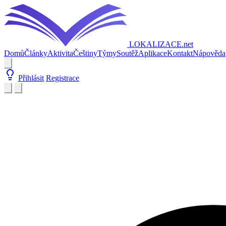
LOKALIZACE
.net
Domů
Články
Aktivita
Češtiny
Týmy
Soutěž
Aplikace
Kontakt
Nápověda
Přihlásit
Registrace