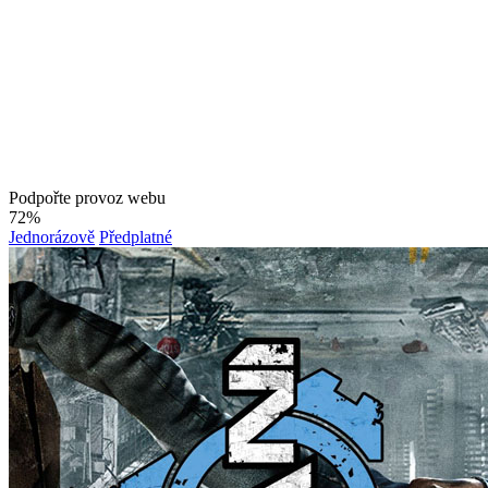
Podpořte provoz webu
72%
Jednorázově
Předplatné