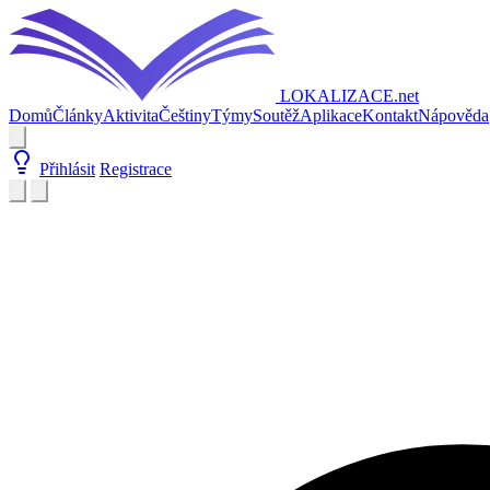
LOKALIZACE
.net
Domů
Články
Aktivita
Češtiny
Týmy
Soutěž
Aplikace
Kontakt
Nápověda
Přihlásit
Registrace