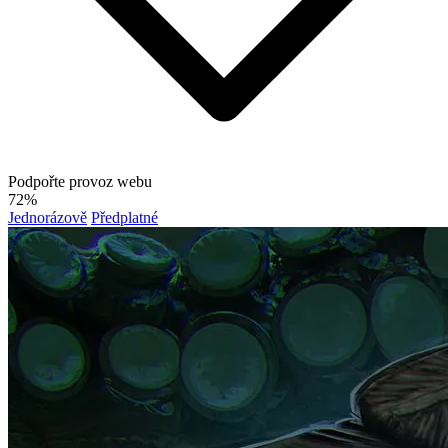
Podpořte provoz webu
72%
Jednorázově
Předplatné