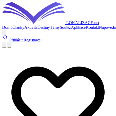
LOKALIZACE
.net
Domů
Články
Aktivita
Češtiny
Týmy
Soutěž
Aplikace
Kontakt
Nápověda
Přihlásit
Registrace