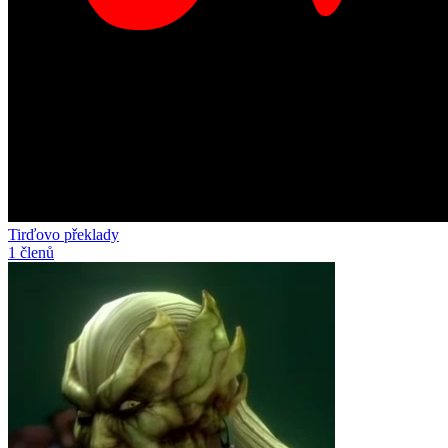
Tirďovo překlady
1 členů