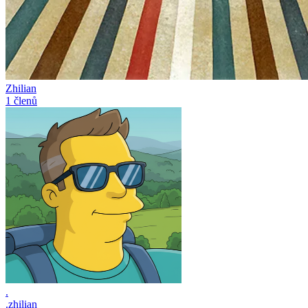
Zhilian
1 členů
.
.zhilian