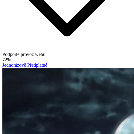
Podpořte provoz webu
72%
Jednorázově
Předplatné