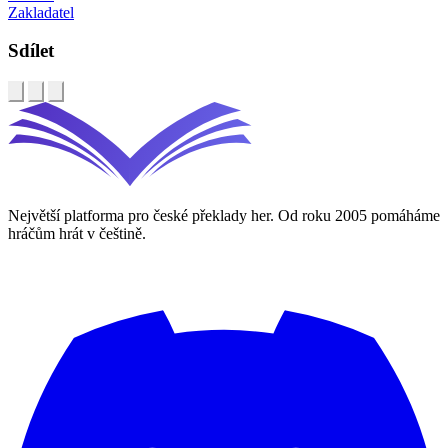
Zakladatel
Sdílet
Největší platforma pro české překlady her. Od roku 2005 pomáháme
hráčům hrát v češtině.