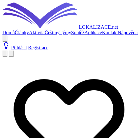
LOKALIZACE
.net
Domů
Články
Aktivita
Češtiny
Týmy
Soutěž
Aplikace
Kontakt
Nápověda
Přihlásit
Registrace