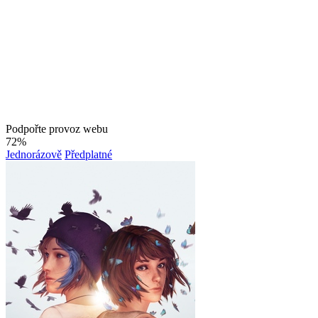
Podpořte provoz webu
72%
Jednorázově
Předplatné