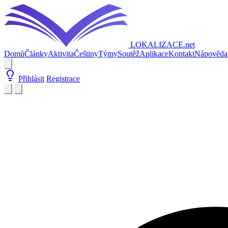
LOKALIZACE
.net
Domů
Články
Aktivita
Češtiny
Týmy
Soutěž
Aplikace
Kontakt
Nápověda
Přihlásit
Registrace