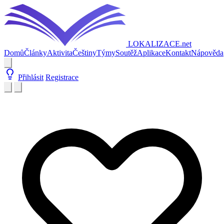
LOKALIZACE
.net
Domů
Články
Aktivita
Češtiny
Týmy
Soutěž
Aplikace
Kontakt
Nápověda
Přihlásit
Registrace