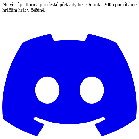
Největší platforma pro české překlady her. Od roku 2005 pomáháme
hráčům hrát v češtině.