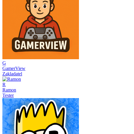
G
GamerView
Zakladatel
R
Ramon
Tester