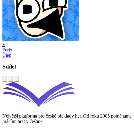
F
Ferix
Člen
Sdílet
Největší platforma pro české překlady her. Od roku 2005 pomáháme
hráčům hrát v češtině.