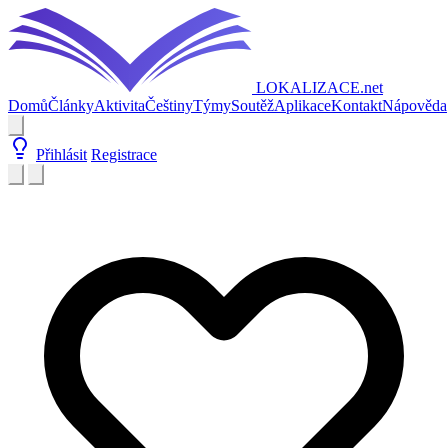
LOKALIZACE
.net
Domů
Články
Aktivita
Češtiny
Týmy
Soutěž
Aplikace
Kontakt
Nápověda
Přihlásit
Registrace