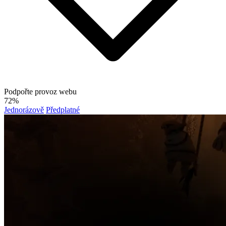
Podpořte provoz webu
72%
Jednorázově
Předplatné