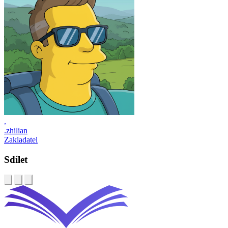
.
.zhilian
Zakladatel
Sdílet