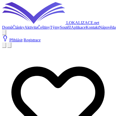
LOKALIZACE
.net
Domů
Články
Aktivita
Češtiny
Týmy
Soutěž
Aplikace
Kontakt
Nápověda
Přihlásit
Registrace