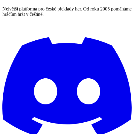
Největší platforma pro české překlady her. Od roku 2005 pomáháme
hráčům hrát v češtině.