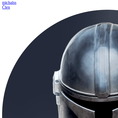
michalss
Člen