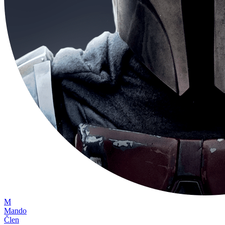
M
Mando
Člen