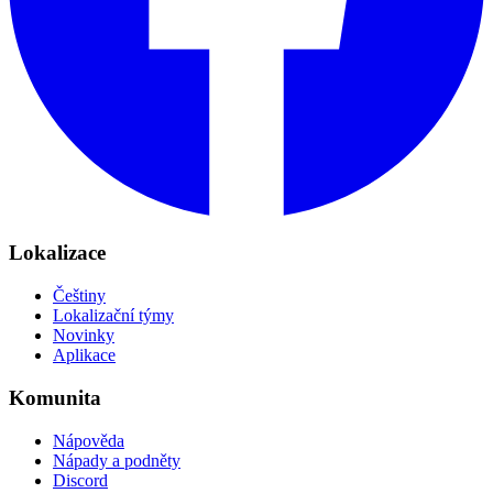
Lokalizace
Češtiny
Lokalizační týmy
Novinky
Aplikace
Komunita
Nápověda
Nápady a podněty
Discord