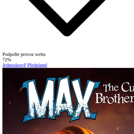
Podpořte provoz webu
72%
Jednorázově
Předplatné