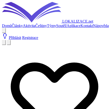
LOKALIZACE
.net
Domů
Články
Aktivita
Češtiny
Týmy
Soutěž
Aplikace
Kontakt
Nápověda
Přihlásit
Registrace