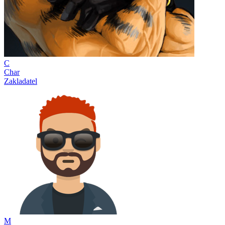
C
Char
Zakladatel
M