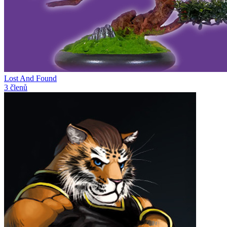
Lost And Found
3 členů