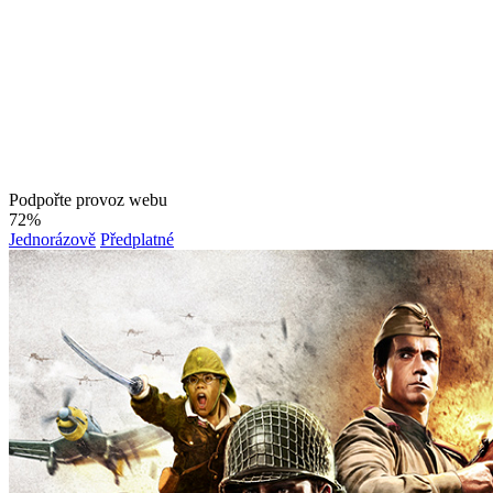
Podpořte provoz webu
72%
Jednorázově
Předplatné