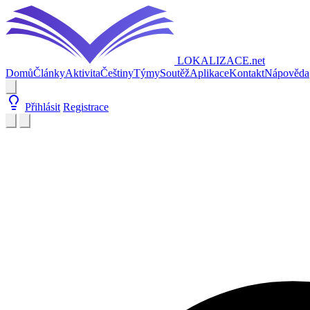
LOKALIZACE
.net
Domů
Články
Aktivita
Češtiny
Týmy
Soutěž
Aplikace
Kontakt
Nápověda
Přihlásit
Registrace