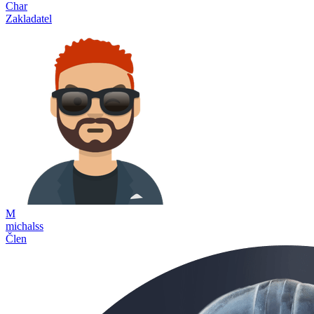
Char
Zakladatel
M
michalss
Člen