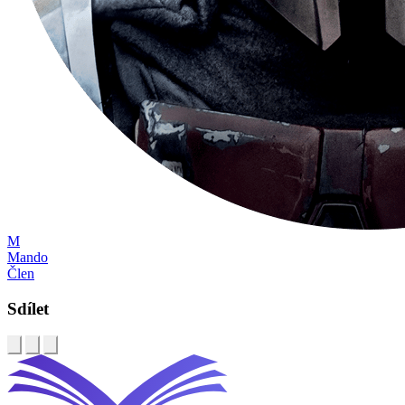
M
Mando
Člen
Sdílet