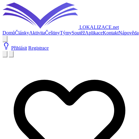
LOKALIZACE
.net
Domů
Články
Aktivita
Češtiny
Týmy
Soutěž
Aplikace
Kontakt
Nápověda
Přihlásit
Registrace