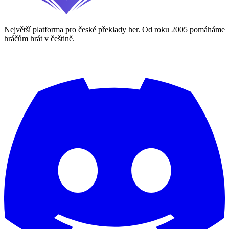
Největší platforma pro české překlady her. Od roku 2005 pomáháme
hráčům hrát v češtině.