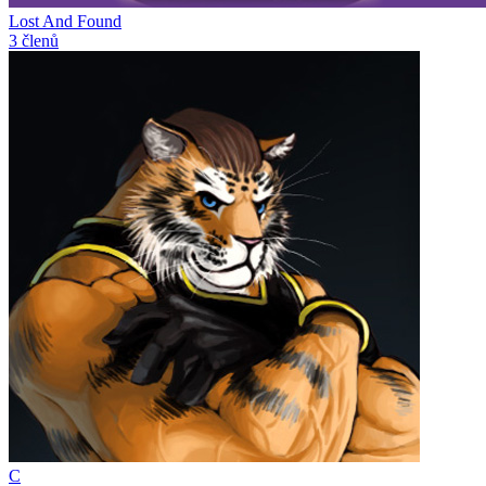
Lost And Found
3 členů
C