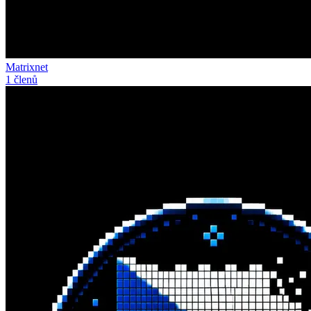
Matrixnet
1 členů