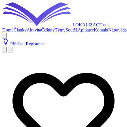
LOKALIZACE
.net
Domů
Články
Aktivita
Češtiny
Týmy
Soutěž
Aplikace
Kontakt
Nápověda
Přihlásit
Registrace