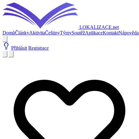
LOKALIZACE
.net
Domů
Články
Aktivita
Češtiny
Týmy
Soutěž
Aplikace
Kontakt
Nápověda
Přihlásit
Registrace