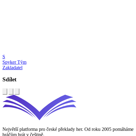
S
Spyker Tým
Zakladatel
Sdílet
Největší platforma pro české překlady her. Od roku 2005 pomáháme
hráčům hrát v češtině.