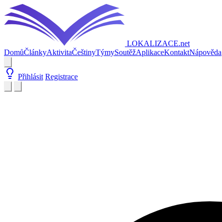
LOKALIZACE
.net
Domů
Články
Aktivita
Češtiny
Týmy
Soutěž
Aplikace
Kontakt
Nápověda
Přihlásit
Registrace