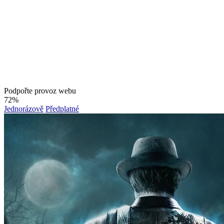
Podpořte provoz webu
72%
Jednorázově
Předplatné