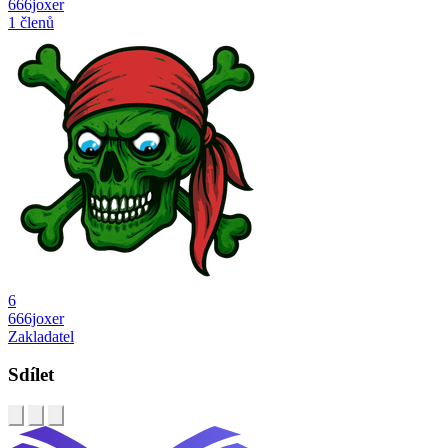
666joxer
1 členů
6
666joxer
Zakladatel
Sdílet