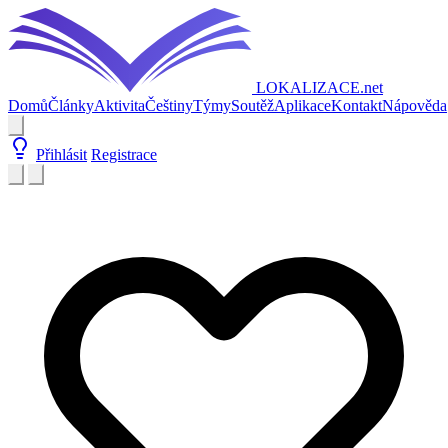
LOKALIZACE
.net
Domů
Články
Aktivita
Češtiny
Týmy
Soutěž
Aplikace
Kontakt
Nápověda
Přihlásit
Registrace