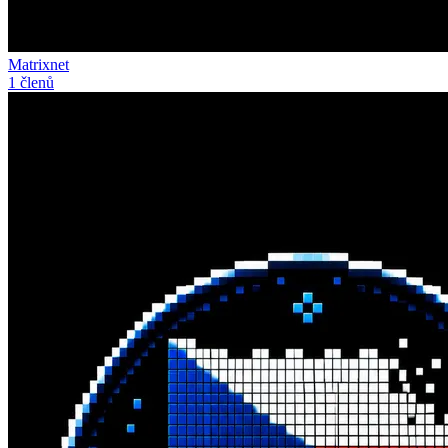
Matrixnet
1 členů