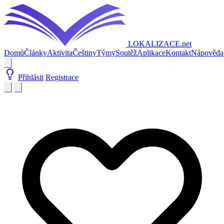
LOKALIZACE
.net
Domů
Články
Aktivita
Češtiny
Týmy
Soutěž
Aplikace
Kontakt
Nápověda
Přihlásit
Registrace