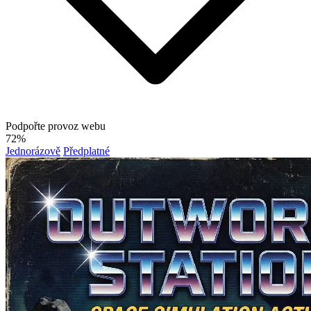
Podpořte provoz webu
72%
Jednorázově
Předplatné