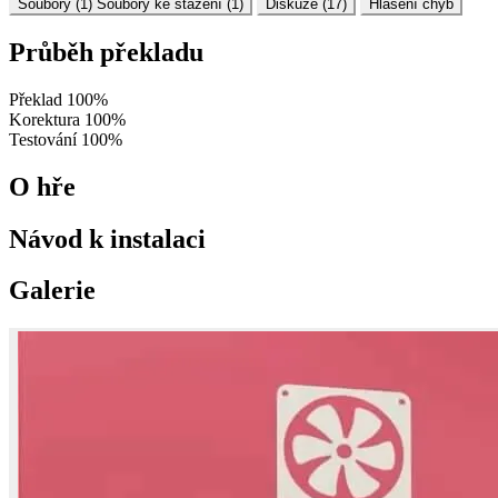
Soubory (1)
Soubory ke stažení (1)
Diskuze (17)
Hlášení chyb
Průběh překladu
Překlad
100%
Korektura
100%
Testování
100%
O hře
Návod k instalaci
Galerie