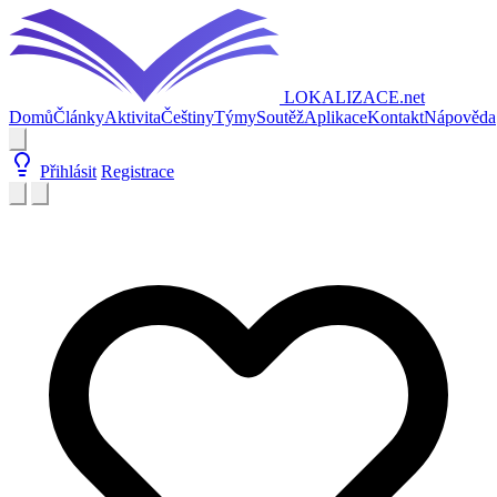
LOKALIZACE
.net
Domů
Články
Aktivita
Češtiny
Týmy
Soutěž
Aplikace
Kontakt
Nápověda
Přihlásit
Registrace