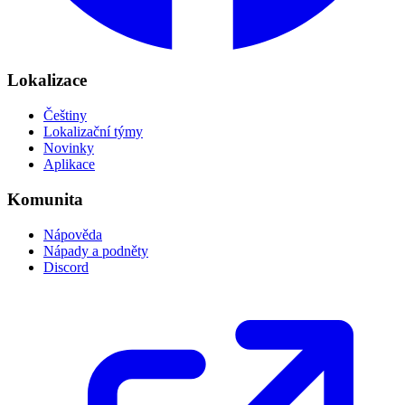
Lokalizace
Češtiny
Lokalizační týmy
Novinky
Aplikace
Komunita
Nápověda
Nápady a podněty
Discord