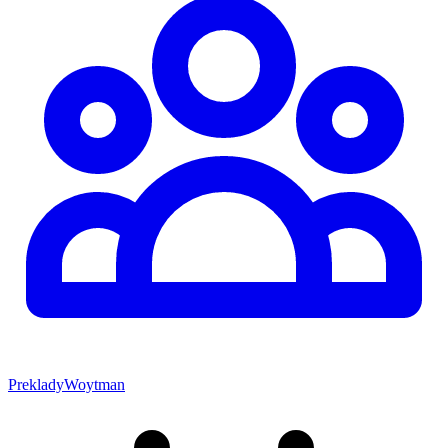
PrekladyWoytman