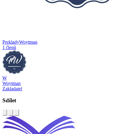
PrekladyWoytman
1 členů
W
Woytman
Zakladatel
Sdílet