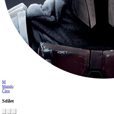
M
Mando
Člen
Sdílet