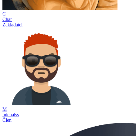
C
Char
Zakladatel
M
michalss
Člen