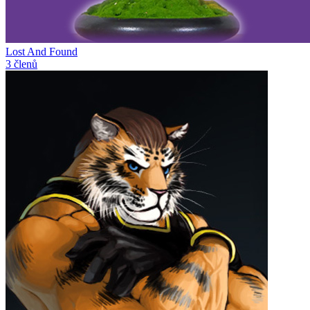
Lost And Found
3 členů