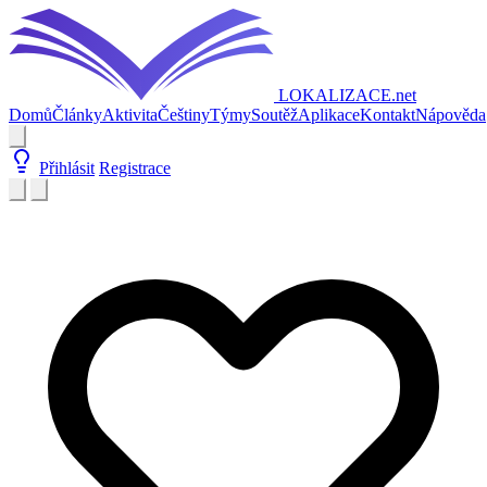
LOKALIZACE
.net
Domů
Články
Aktivita
Češtiny
Týmy
Soutěž
Aplikace
Kontakt
Nápověda
Přihlásit
Registrace