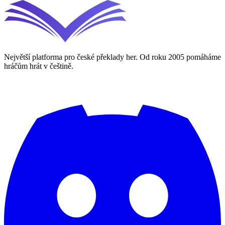
Největší platforma pro české překlady her. Od roku 2005 pomáháme
hráčům hrát v češtině.