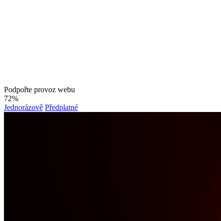
Podpořte provoz webu
72%
Jednorázově
Předplatné