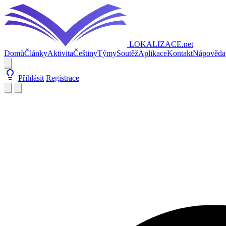
LOKALIZACE
.net
Domů
Články
Aktivita
Češtiny
Týmy
Soutěž
Aplikace
Kontakt
Nápověda
Přihlásit
Registrace