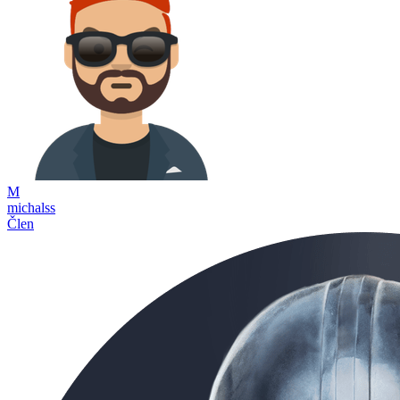
M
michalss
Člen