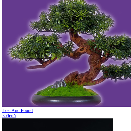
Lost And Found
3 členů