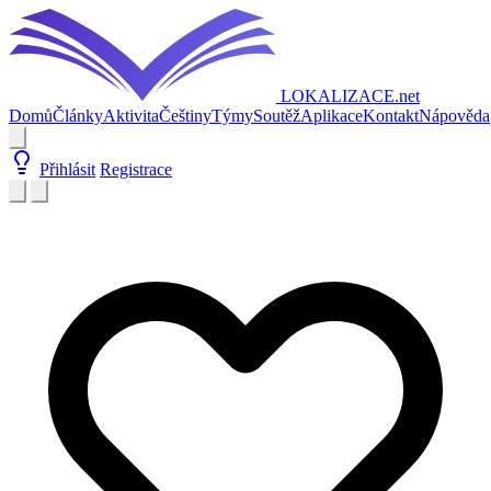
LOKALIZACE
.net
Domů
Články
Aktivita
Češtiny
Týmy
Soutěž
Aplikace
Kontakt
Nápověda
Přihlásit
Registrace