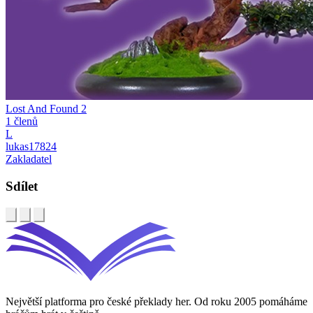
Lost And Found 2
1 členů
L
lukas17824
Zakladatel
Sdílet
Největší platforma pro české překlady her. Od roku 2005 pomáháme