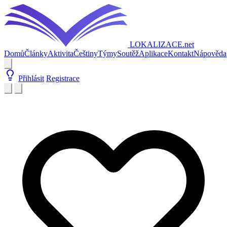
LOKALIZACE
.net
Domů
Články
Aktivita
Češtiny
Týmy
Soutěž
Aplikace
Kontakt
Nápověda
Přihlásit
Registrace