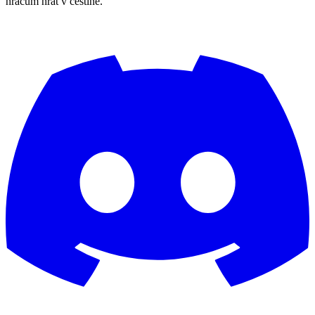
hráčům hrát v češtině.