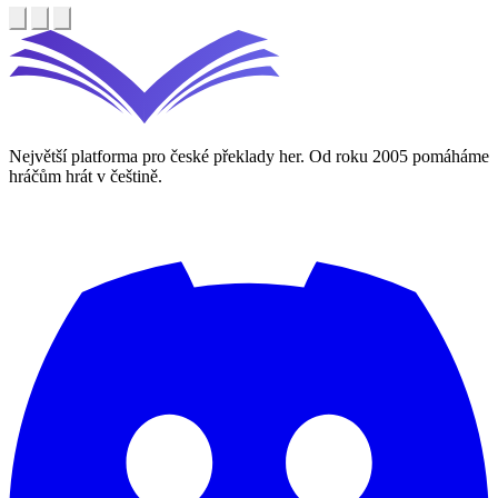
Největší platforma pro české překlady her. Od roku 2005 pomáháme
hráčům hrát v češtině.