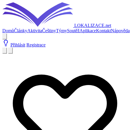
LOKALIZACE
.net
Domů
Články
Aktivita
Češtiny
Týmy
Soutěž
Aplikace
Kontakt
Nápověda
Přihlásit
Registrace