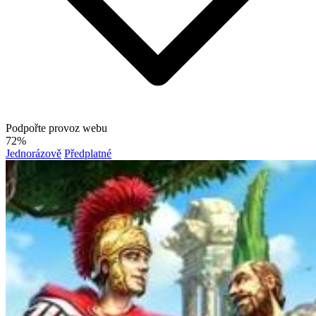
Podpořte provoz webu
72%
Jednorázově
Předplatné