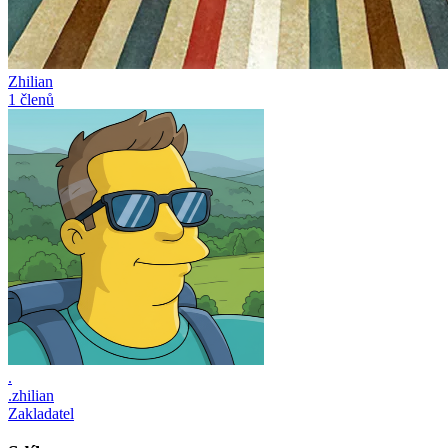
Zhilian
1 členů
.
.zhilian
Zakladatel