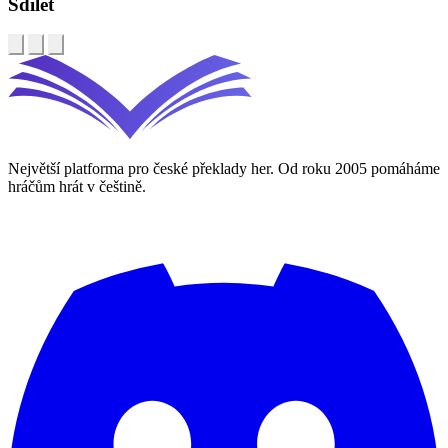
Sdílet
Největší platforma pro české překlady her. Od roku 2005 pomáháme
hráčům hrát v češtině.