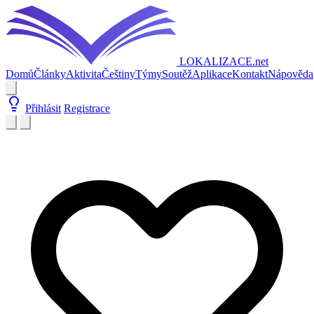
LOKALIZACE
.net
Domů
Články
Aktivita
Češtiny
Týmy
Soutěž
Aplikace
Kontakt
Nápověda
Přihlásit
Registrace