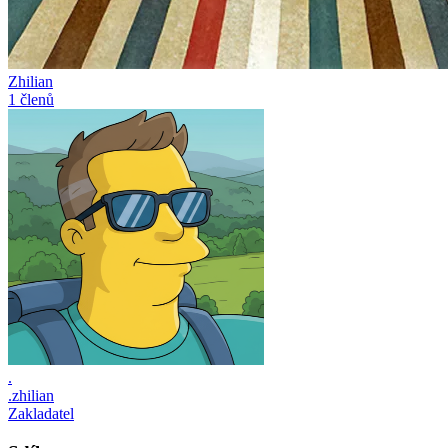
Zhilian
1 členů
.
.zhilian
Zakladatel