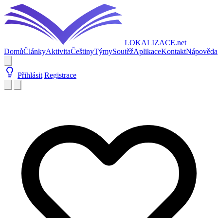
LOKALIZACE
.net
Domů
Články
Aktivita
Češtiny
Týmy
Soutěž
Aplikace
Kontakt
Nápověda
Přihlásit
Registrace