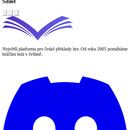
Sdílet
Největší platforma pro české překlady her. Od roku 2005 pomáháme
hráčům hrát v češtině.