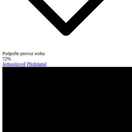
Podpořte provoz webu
72%
Jednorázově
Předplatné