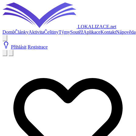
LOKALIZACE
.net
Domů
Články
Aktivita
Češtiny
Týmy
Soutěž
Aplikace
Kontakt
Nápověda
Přihlásit
Registrace