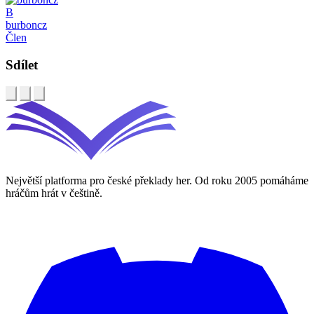
B
burboncz
Člen
Sdílet
Největší platforma pro české překlady her. Od roku 2005 pomáháme
hráčům hrát v češtině.