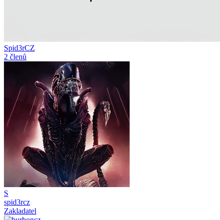
Spid3rCZ
2 členů
S
spid3rcz
Zakladatel