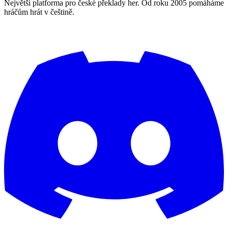
Největší platforma pro české překlady her. Od roku 2005 pomáháme
hráčům hrát v češtině.