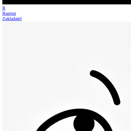
R
Raprun
Zakladatel