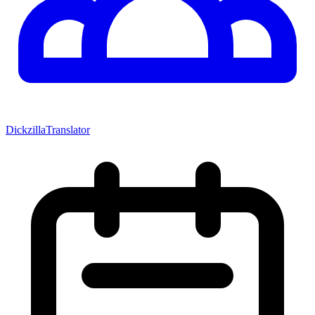
DickzillaTranslator