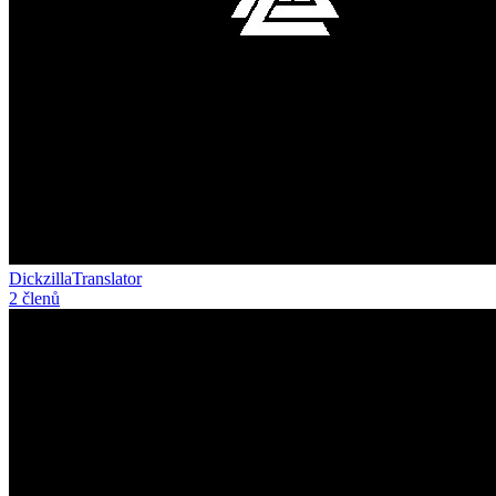
DickzillaTranslator
2 členů