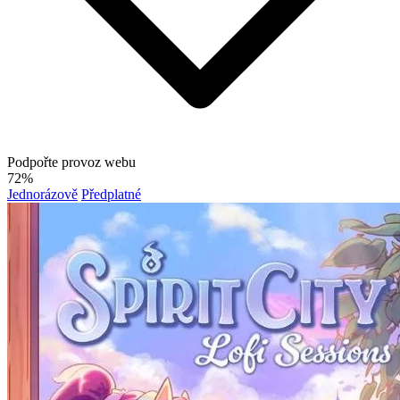
Podpořte provoz webu
72%
Jednorázově
Předplatné