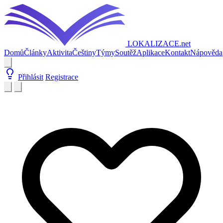
LOKALIZACE
.net
Domů
Články
Aktivita
Češtiny
Týmy
Soutěž
Aplikace
Kontakt
Nápověda
Přihlásit
Registrace