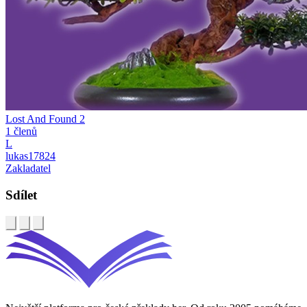
Lost And Found 2
1 členů
L
lukas17824
Zakladatel
Sdílet