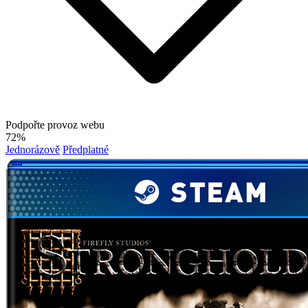
Podpořte provoz webu
72%
Jednorázově
Předplatné