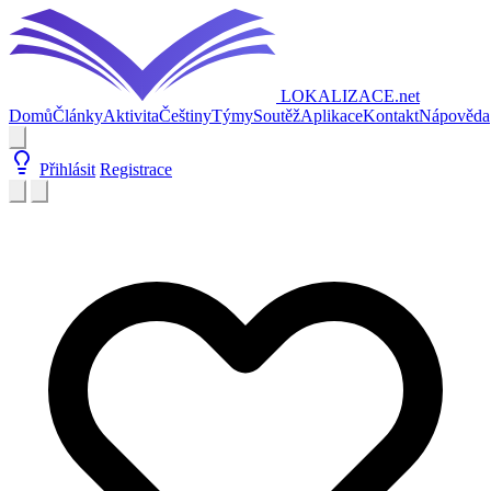
LOKALIZACE
.net
Domů
Články
Aktivita
Češtiny
Týmy
Soutěž
Aplikace
Kontakt
Nápověda
Přihlásit
Registrace