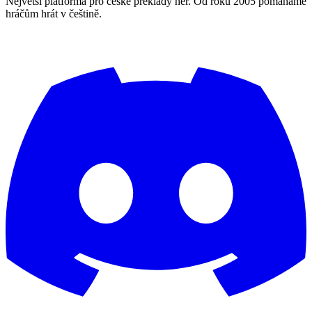
Největší platforma pro české překlady her. Od roku 2005 pomáháme
hráčům hrát v češtině.