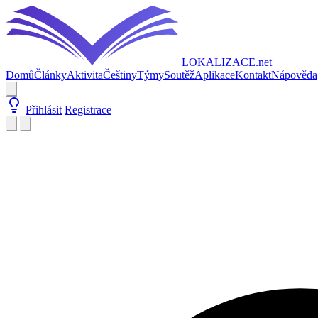
LOKALIZACE
.net
Domů
Články
Aktivita
Češtiny
Týmy
Soutěž
Aplikace
Kontakt
Nápověda
Přihlásit
Registrace