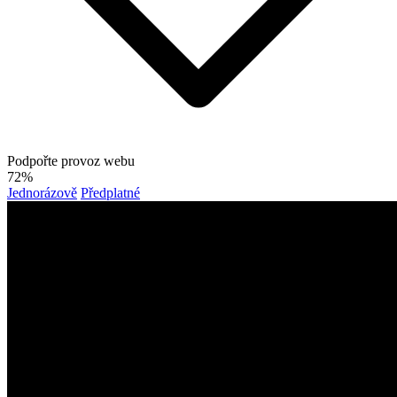
Podpořte provoz webu
72%
Jednorázově
Předplatné