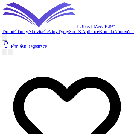
LOKALIZACE
.net
Domů
Články
Aktivita
Češtiny
Týmy
Soutěž
Aplikace
Kontakt
Nápověda
Přihlásit
Registrace