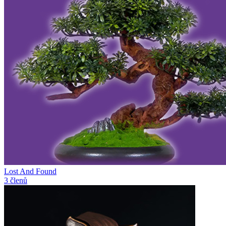
Lost And Found
3 členů