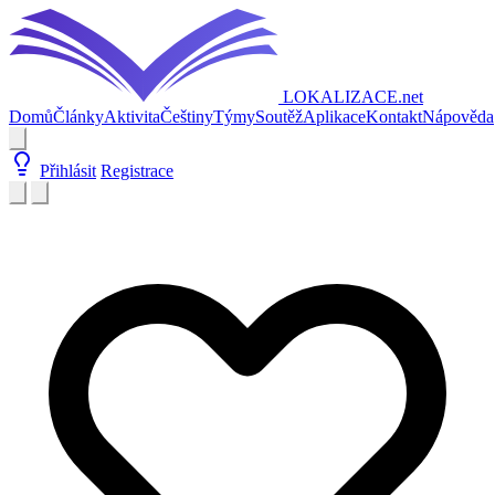
LOKALIZACE
.net
Domů
Články
Aktivita
Češtiny
Týmy
Soutěž
Aplikace
Kontakt
Nápověda
Přihlásit
Registrace