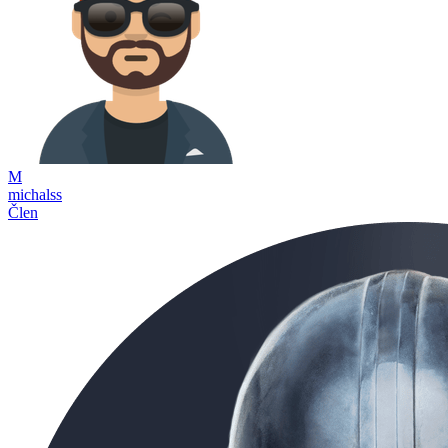
M
michalss
Člen