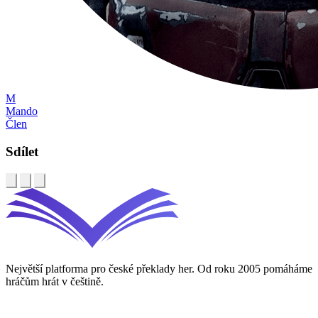
M
Mando
Člen
Sdílet
Největší platforma pro české překlady her. Od roku 2005 pomáháme
hráčům hrát v češtině.