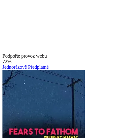
Podpořte provoz webu
72%
Jednorázově
Předplatné