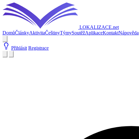
LOKALIZACE
.net
Domů
Články
Aktivita
Češtiny
Týmy
Soutěž
Aplikace
Kontakt
Nápověda
Přihlásit
Registrace