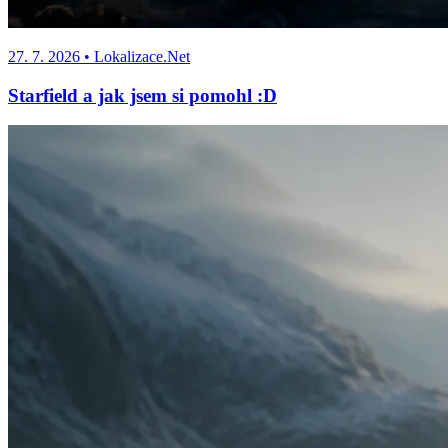
27. 7. 2026
• Lokalizace.Net
Starfield a jak jsem si pomohl :D