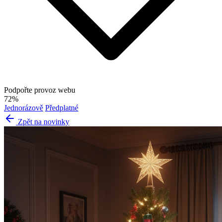
Podpořte provoz webu
72%
Jednorázově
Předplatné
Zpět na novinky