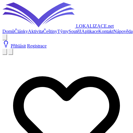
LOKALIZACE
.net
Domů
Články
Aktivita
Češtiny
Týmy
Soutěž
Aplikace
Kontakt
Nápověda
Přihlásit
Registrace