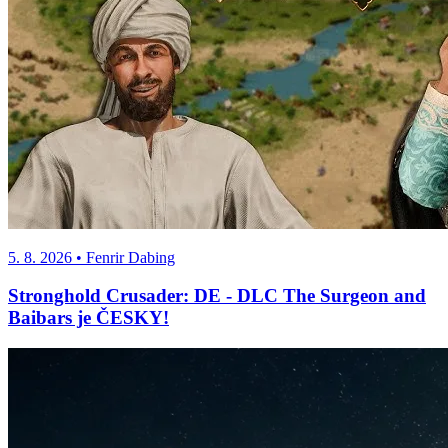
5. 8. 2026
• Fenrir Dabing
Stronghold Crusader: DE - DLC The Surgeon and
Baibars je ČESKY!