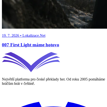
19. 7. 2026
• Lokalizace.Net
007 First Light máme hotovo
Největší platforma pro české překlady her. Od roku 2005 pomáháme
hráčům hrát v češtině.