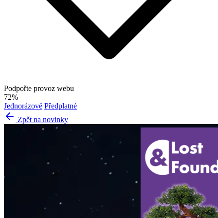
Podpořte provoz webu
72%
Jednorázově
Předplatné
Zpět na novinky