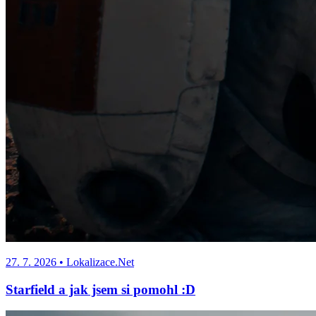
27. 7. 2026
• Lokalizace.Net
Starfield a jak jsem si pomohl :D