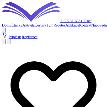
LOKALIZACE
.net
Domů
Články
Aktivita
Češtiny
Týmy
Soutěž
Aplikace
Kontakt
Nápověda
Přihlásit
Registrace