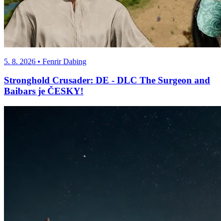
5. 8. 2026
• Fenrir Dabing
Stronghold Crusader: DE - DLC The Surgeon and
Baibars je ČESKY!