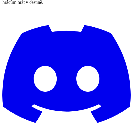
hráčům hrát v češtině.