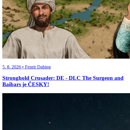
5. 8. 2026
• Fenrir Dabing
Stronghold Crusader: DE - DLC The Surgeon and
Baibars je ČESKY!