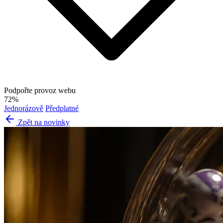
Podpořte provoz webu
72%
Jednorázově
Předplatné
Zpět na novinky