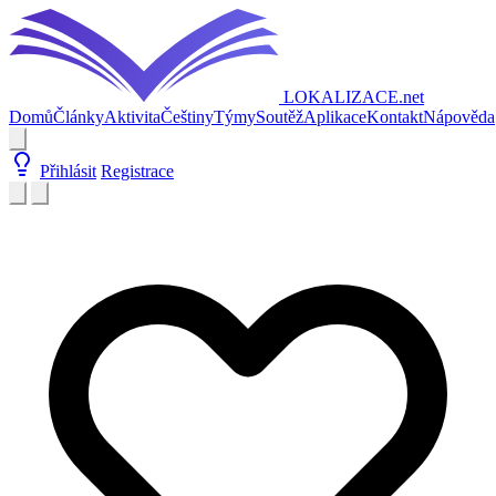
LOKALIZACE
.net
Domů
Články
Aktivita
Češtiny
Týmy
Soutěž
Aplikace
Kontakt
Nápověda
Přihlásit
Registrace