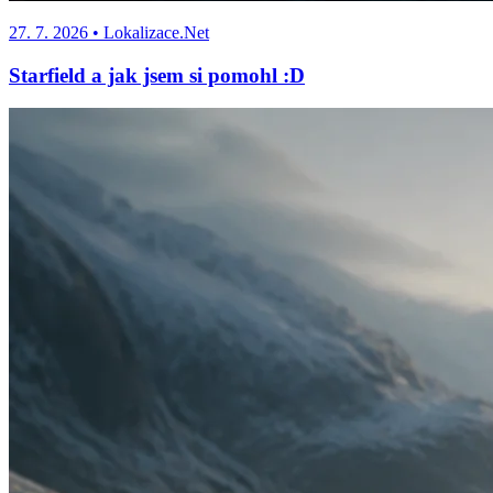
27. 7. 2026
• Lokalizace.Net
Starfield a jak jsem si pomohl :D