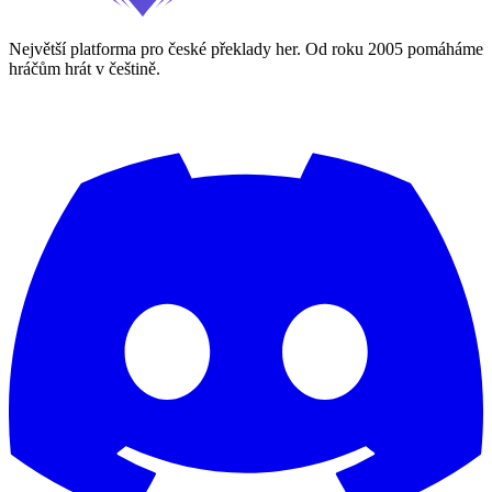
Největší platforma pro české překlady her. Od roku 2005 pomáháme
hráčům hrát v češtině.