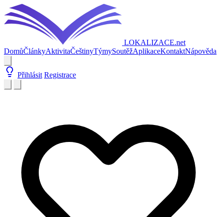
LOKALIZACE
.net
Domů
Články
Aktivita
Češtiny
Týmy
Soutěž
Aplikace
Kontakt
Nápověda
Přihlásit
Registrace