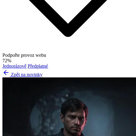
Podpořte provoz webu
72%
Jednorázově
Předplatné
Zpět na novinky