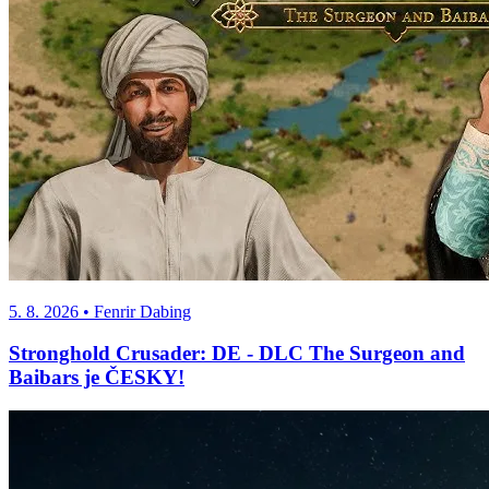
5. 8. 2026
• Fenrir Dabing
Stronghold Crusader: DE - DLC The Surgeon and
Baibars je ČESKY!