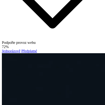
Podpořte provoz webu
72%
Jednorázově
Předplatné