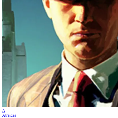
A
Atreides