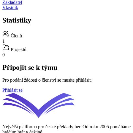
Zakladatel
Vlastník
Statistiky
Členů
1
Projektů
0
Připojit se k týmu
Pro podání žádosti o členství se musíte přihlásit.
Přihlásit se
Největší platforma pro české překlady her. Od roku 2005 pomáháme
hráčům hrát v češtině.