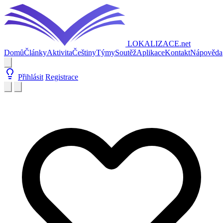
LOKALIZACE
.net
Domů
Články
Aktivita
Češtiny
Týmy
Soutěž
Aplikace
Kontakt
Nápověda
Přihlásit
Registrace