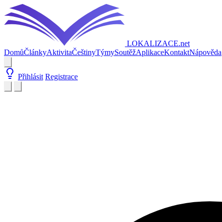
LOKALIZACE
.net
Domů
Články
Aktivita
Češtiny
Týmy
Soutěž
Aplikace
Kontakt
Nápověda
Přihlásit
Registrace