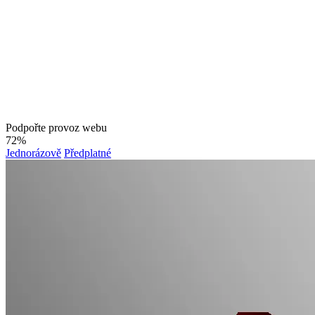
Podpořte provoz webu
72%
Jednorázově
Předplatné