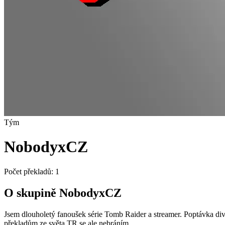
Tým
NobodyxCZ
Počet překladů:
1
O skupině NobodyxCZ
Jsem dlouholetý fanoušek série Tomb Raider a streamer. Poptávka div
překladům ze světa TR se ale nebráním.